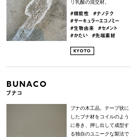
リ乳酸の混交材。
#機能性
#ナノテク
#サーキュラーエコノミー
#生物由来
#セメント
#かたい
#先端素材
KYOTO
BUNACO
ブナコ
ブナの木工品。テープ状に
したブナ材をコイルのよう
に巻き、押し出して成型す
る独自のユニークな製法で