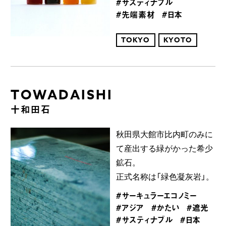
#サスティナブル
#先端素材
#日本
TOKYO
KYOTO
TOWADAISHI
十和田石
秋田県大館市比内町のみに
て産出する緑がかった希少
鉱石。
正式名称は「緑色凝灰岩」。
#サーキュラーエコノミー
#アジア
#かたい
#遮光
#サスティナブル
#日本