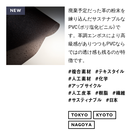
NEW
廃棄予定だった革の粉末を
練り込んだサステナブルな
PVC（ポリ塩化ビニル）で
す。革調エンボスにより高
級感がありつつもPVCなら
ではの透け感も残るのが特
徴です。
#複合素材
#テキスタイル
#人工素材
#化学
#アップサイクル
#人工皮革
#樹脂
#繊維
#サスティナブル
#日本
TOKYO
KYOTO
NAGOYA