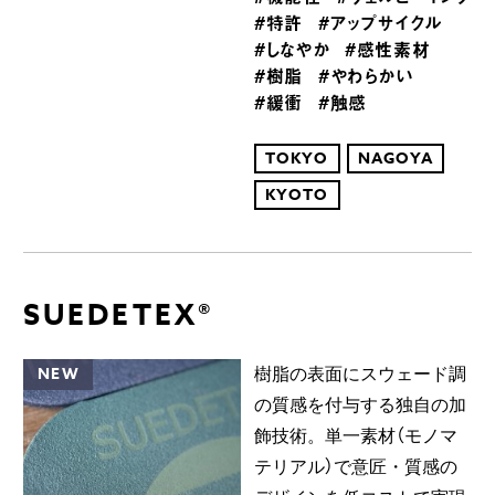
#特許
#アップサイクル
#しなやか
#感性素材
#樹脂
#やわらかい
#緩衝
#触感
TOKYO
NAGOYA
KYOTO
SUEDETEX®
NEW
樹脂の表面にスウェード調
の質感を付与する独自の加
飾技術。単一素材（モノマ
テリアル）で意匠・質感の