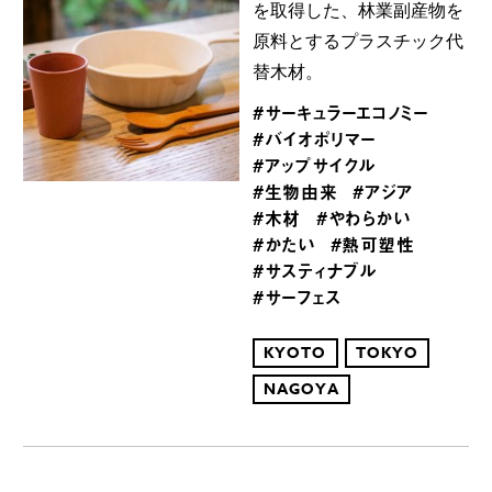
を取得した、林業副産物を
原料とするプラスチック代
替木材。
#サーキュラーエコノミー
#バイオポリマー
#アップサイクル
#生物由来
#アジア
#木材
#やわらかい
#かたい
#熱可塑性
#サスティナブル
#サーフェス
KYOTO
TOKYO
NAGOYA