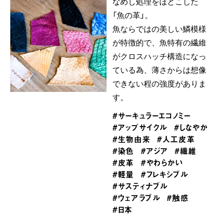
なめし処理をほどこした
「魚の革」。
魚ならではの美しい鱗模様
が特徴的で、魚特有の繊維
がクロスハッチ構造になっ
ている為、薄さからは想像
できない程の強度がありま
す。
#サーキュラーエコノミー
#アップサイクル
#しなやか
#生物由来
#人工皮革
#染色
#アジア
#繊維
#皮革
#やわらかい
#軽量
#フレキシブル
#サスティナブル
#ウェアラブル
#触感
#日本