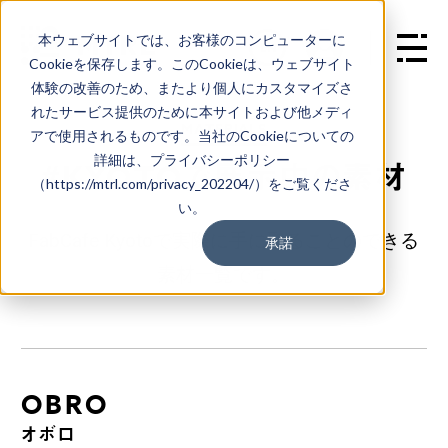
本ウェブサイトでは、お客様のコンピューターに
EN
Cookieを保存します。このCookieは、ウェブサイト
体験の改善のため、またより個人にカスタマイズさ
れたサービス提供のために本サイトおよび他メディ
M
A
T
E
R
I
A
L
S
アで使用されるものです。当社のCookieについての
詳細は、プライバシーポリシー
#KYOTOで展示中の素材
（https://mtrl.com/privacy_202204/）をご覧くださ
い。
FabCafe Kyotoで実際に手に取ることのできる
承諾
素材一覧です。
OBRO
オボロ