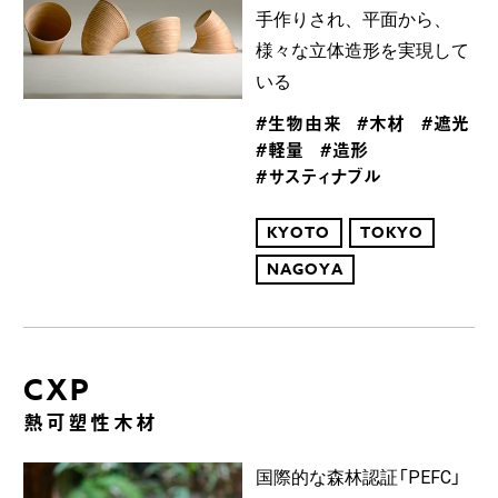
手作りされ、平面から、
様々な立体造形を実現して
いる
#生物由来
#木材
#遮光
#軽量
#造形
#サスティナブル
KYOTO
TOKYO
NAGOYA
CXP
熱可塑性木材
国際的な森林認証「PEFC」