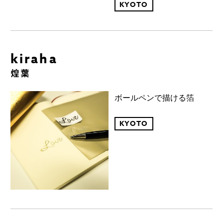
KYOTO
kiraha
煌葉
ボールペンで描ける箔
KYOTO