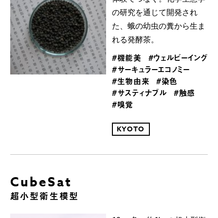
の研究を通じて開発され
た、蛾の幼虫の糞から生ま
れる発酵茶。
#機能美
#ウェルビーイング
#サーキュラーエコノミー
#生物由来
#染色
#サスティナブル
#触感
#嗅覚
KYOTO
CubeSat
超小型衛生模型