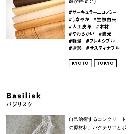
感が特徴です
#サーキュラーエコノミー
#しなやか
#生物由来
#人工皮革
#木材
#やわらかい
#遮光
#軽量
#フレキシブル
#造形
#サスティナブル
KYOTO
TOKYO
Basilisk
バジリスク
自己治癒するコンクリート
の原材料。バクテリアとポ