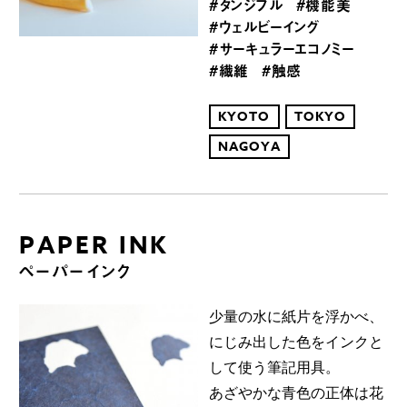
#タンジブル
#機能美
#ウェルビーイング
#サーキュラーエコノミー
#繊維
#触感
KYOTO
TOKYO
NAGOYA
PAPER INK
ペーパーインク
少量の水に紙片を浮かべ、
にじみ出した色をインクと
して使う筆記用具。
あざやかな青色の正体は花