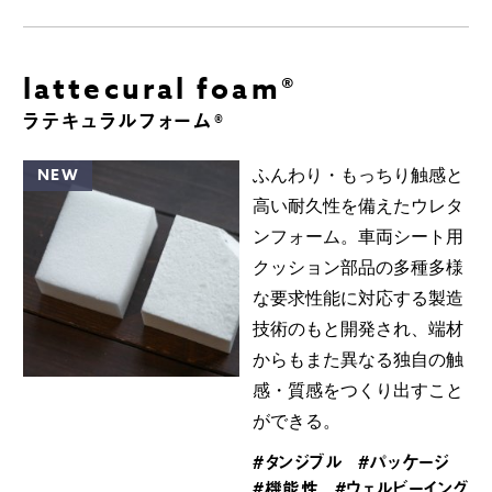
lattecural foam®
ラテキュラルフォーム®
NEW
ふんわり・もっちり触感と
高い耐久性を備えたウレタ
ンフォーム。車両シート用
クッション部品の多種多様
な要求性能に対応する製造
技術のもと開発され、端材
からもまた異なる独自の触
感・質感をつくり出すこと
ができる。
#タンジブル
#パッケージ
#機能性
#ウェルビーイング