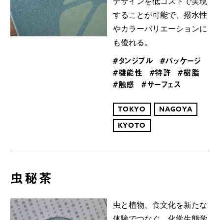
デザインを低コストで実現
することが可能で、撥水性
やカラーバリエーションに
も優れる。
#タンジブル
#パッケージ
#機能性
#特許
#樹脂
#触感
#サーフェス
TOKYO
NAGOYA
KYOTO
虫秘茶
虫と植物、食文化を新たな
体験でつなぐ。化学生態学