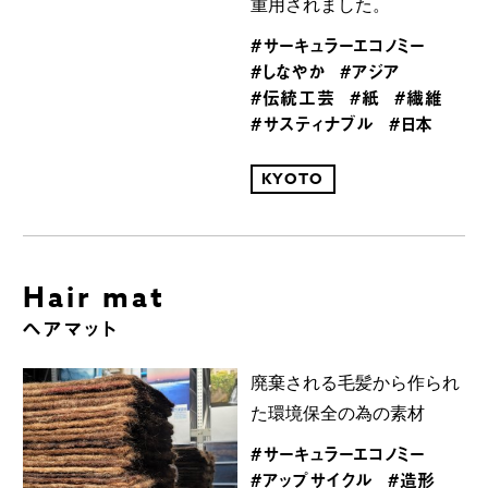
重用されました。
#サーキュラーエコノミー
#しなやか
#アジア
#伝統工芸
#紙
#繊維
#サスティナブル
#日本
KYOTO
Hair mat
ヘアマット
廃棄される毛髪から作られ
た環境保全の為の素材
#サーキュラーエコノミー
#アップサイクル
#造形