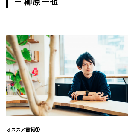
ー 柳原一也
オススメ書籍①