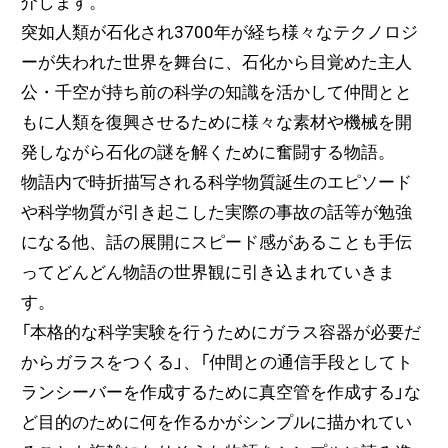
介します。
突如人類が石化され3700年が経ち様々なテクノロジ
ーが失われた世界を舞台に、石化から目覚めた主人
公・千空が持ち前の科学の知識を活かして仲間とと
もに人類を復興させるために様々な素材や機械を開
発しながら石化の謎を解くために奮闘する物語。
物語内で時折描写される科学物質誕生のエピソード
や科学物質が引き起こした実際の事故の話等が勉強
になる他、話の展開にスピード感があることも手伝
ってどんどん物語の世界観に引き込まれていきま
す。
「本格的な科学実験を行うためにガラス容器が必要だ
からガラスをつくる」、「仲間との通信手段としてト
ランシーバーを作成するために真空管を作成する」な
ど目的のために何を作るかがシンプルに描かれてい