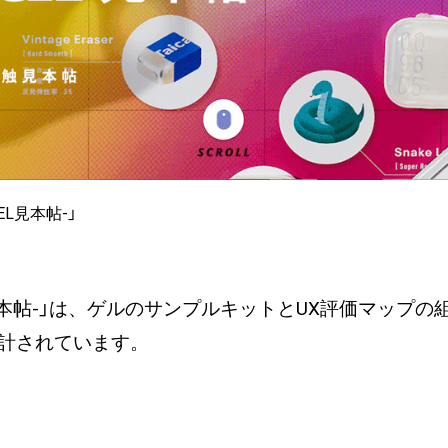
GEL見本帖-」
2触αGEL見本帖-」は、ゲルのサンプルキットとUX評価マ
計されています。