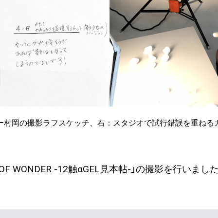
ター村岡の撮影ラフスケッチ、右：スタジオで試行錯誤を重ねる
OF WONDER -12触αGEL見本帖-」の撮影を行いまし