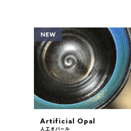
NEW
Artificial Opal︎
人工オパール︎