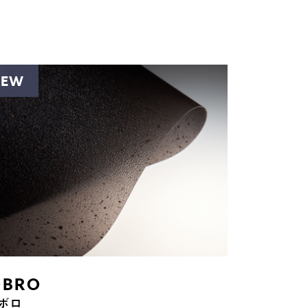
NEW
BRO︎
ボロ︎