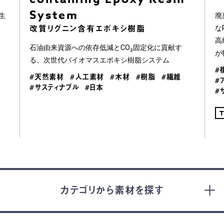
System︎
生
廃
改質リグニン含有エポキシ樹脂︎
な
高
石油由来資源への依存低減とCO₂固定化に貢献す
が
る、次世代バイオマスエポキシ樹脂システム
#
#天然素材
#人工素材
#木材
#樹脂
#繊維
#
#サスティナブル
#日本
#
カテゴリから素材を探す