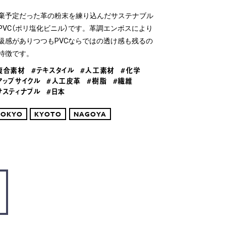
棄予定だった革の粉末を練り込んだサステナブル
PVC（ポリ塩化ビニル）です。革調エンボスにより
級感がありつつもPVCならではの透け感も残るの
特徴です。
複合素材
#テキスタイル
#人工素材
#化学
アップサイクル
#人工皮革
#樹脂
#繊維
サスティナブル
#日本
TOKYO
KYOTO
NAGOYA