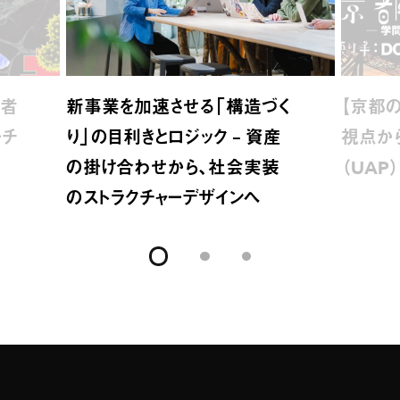
介者
新事業を加速させる「構造づく
【京都の
ーチ
り」の目利きとロジック – 資産
視点か
の掛け合わせから、社会実装
（UAP
のストラクチャーデザインへ