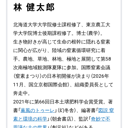
林 健太郎
北海道大学大学院修士課程修了、東京農工大
学大学院博士後期課程修了。博士（農学）。
生き物好きが高じて生命の根幹に隠れる窒素
に関心が広がり、陸域の窒素循環研究に着
手。農地、草地、林地、極地と展開して第58
次南極地域観測隊夏隊に参加。国際窒素会議
（窒素まつり）の日本初開催が決まり（2026年
11月、国立京都国際会館）、組織委員長として
奔走中。
2021年に第66回日本土壌肥料学会賞受賞。著
書「
薫風のトゥーレ
」（幻冬舎）、編著書「
図説 窒
素と環境の科学
」（朝倉書店）、監訳「
奇妙で不
思議な土の世界
」（創元社）などがある