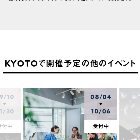
KYOTOで開催予定の他のイベント
9/10
08/04
1/30
10/06
受付中
受付中