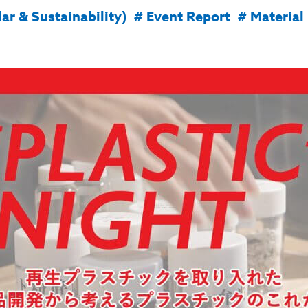
& Sustainability)
# Event Report
# Material