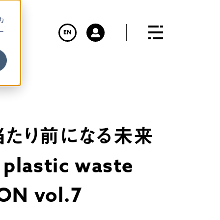
カ
ー
EN
用が当たり前になる未来
astic waste
ON vol.7