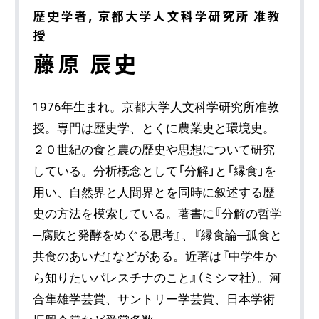
歴史学者, 京都大学人文科学研究所 准教
授
藤原 辰史
1976年生まれ。京都大学人文科学研究所准教
授。専門は歴史学、とくに農業史と環境史。
２０世紀の食と農の歴史や思想について研究
している。分析概念として「分解」と「縁食」を
用い、自然界と人間界とを同時に叙述する歴
史の方法を模索している。著書に『分解の哲学
─腐敗と発酵をめぐる思考』、『縁食論─孤食と
共食のあいだ』などがある。近著は『中学生か
ら知りたいパレスチナのこと』（ミシマ社）。河
合隼雄学芸賞、サントリー学芸賞、日本学術