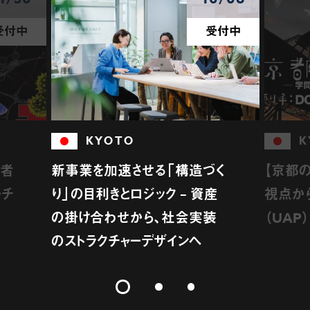
受付中
受付中
KYOTO
K
介者
新事業を加速させる「構造づく
【京都の
ーチ
り」の目利きとロジック – 資産
視点か
の掛け合わせから、社会実装
（UAP
のストラクチャーデザインへ