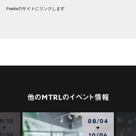
Peatixのサイトにリンクします
他のMTRLのイベント情報
9/10
08/04
1/30
10/06