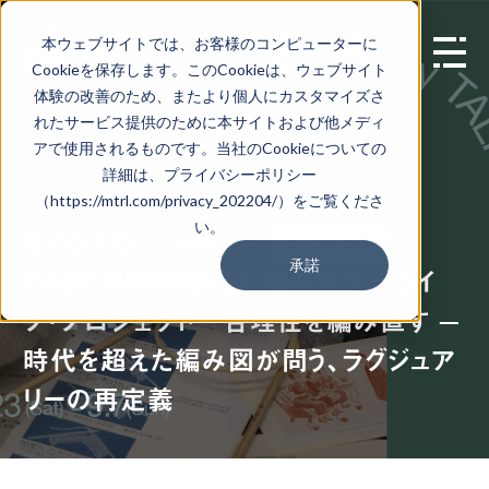
本ウェブサイトでは、お客様のコンピューターに
EN
Cookieを保存します。このCookieは、ウェブサイト
体験の改善のため、またより個人にカスタマイズさ
れたサービス提供のために本サイトおよび他メディ
アで使用されるものです。当社のCookieについての
詳細は、プライバシーポリシー
（https://mtrl.com/privacy_202204/）をご覧くださ
い。
KYOTO
イベント終了
EXHIBITION
承諾
TALK NONSENSE 編み図アーカイ
ブ・プロジェクト 合理性を編み直す —
時代を超えた編み図が問う、ラグジュア
リーの再定義