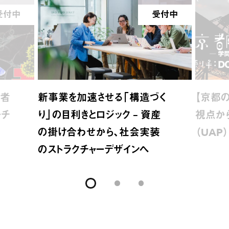
受付中
受付中
介者
新事業を加速させる「構造づく
【京都の
ーチ
り」の目利きとロジック – 資産
視点か
の掛け合わせから、社会実装
（UAP
のストラクチャーデザインへ