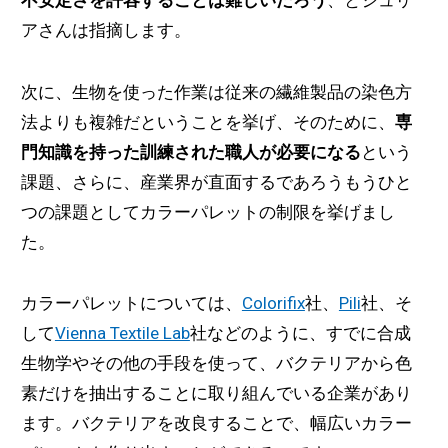
不安定さを許容することは難しいだろう
、とジュリ
アさんは指摘します。
次に、生物を使った作業は従来の繊維製品の染色方
法よりも複雑だということを挙げ、そのために、
専
門知識を持った訓練された職人が必要になる
という
課題、さらに、産業界が直面するであろうもうひと
つの課題としてカラーパレットの制限を挙げまし
た。
カラーパレットについては、
Colorifix
社、
Pili
社、そ
して
Vienna Textile Lab
社などのように、すでに合成
生物学やその他の手段を使って、バクテリアから色
素だけを抽出することに取り組んでいる企業があり
ます。バクテリアを改良することで、幅広いカラー