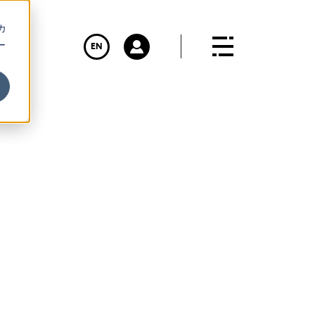
カ
ー
EN