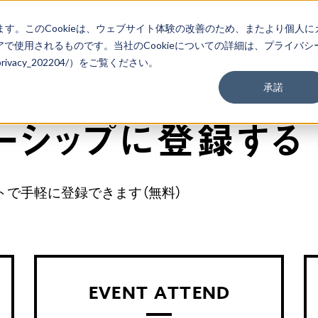
ます。このCookieは、ウェブサイト体験の改善のため、またより個人に
で使用されるものです。当社のCookieについての詳細は、プライバシ
m/privacy_202204/）をご覧ください。
承諾
ー
シ
ッ
プ
に
登
録
す
る
で手軽に登録できます（無料）
EVENT ATTEND