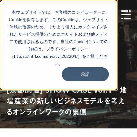
本ウェブサイトでは、お客様のコンピューターに
EN
Cookieを保存します。このCookieは、ウェブサイト
体験の改善のため、またより個人にカスタマイズさ
れたサービス提供のために本サイトおよび他メディ
アで使用されるものです。当社のCookieについての
詳細は、プライバシーポリシー
（https://mtrl.com/privacy_202204/）をご覧くださ
い。
承諾
KYOTO
イベント終了
EVENT
[京都開催] SHOW CASE vol.1 地
場産業の新しいビジネスモデルを考え
るオンラインワークの裏側