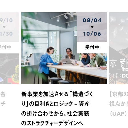
9/10
08/04
1/30
10/06
受付中
受付中
介者
新事業を加速させる「構造づく
【京都の
ーチ
り」の目利きとロジック – 資産
視点か
の掛け合わせから、社会実装
（UAP
のストラクチャーデザインへ