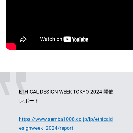
ETHICAL DESIGN WEEK TOKYO 2024 開催
レポート
https://www.semba1008.co.jp/lp/ethicald
esignweek_2024/report