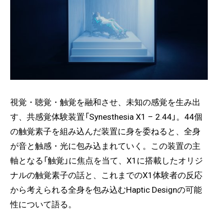
視覚・聴覚・触覚を融和させ、未知の感覚を生み出
す、共感覚体験装置「Synesthesia X1 – 2.44」。44個
の触覚素子を組み込んだ装置に身を委ねると、全身
が音と触感・光に包み込まれていく。この装置の主
軸となる「触覚」に焦点を当て、X1に搭載したオリジ
ナルの触覚素子の話と、これまでのX1体験者の反応
から考えられる全身を包み込むHaptic Designの可能
性について語る。