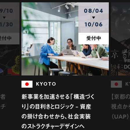
9/10
08/04
1/30
10/06
受付中
受付中
KYOTO
K
介者
新事業を加速させる「構造づく
【京都の
ーチ
り」の目利きとロジック – 資産
視点か
の掛け合わせから、社会実装
（UAP
のストラクチャーデザインへ