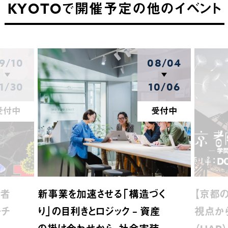
KYOTOで開催予定の他のイベント
9/10
08/04
1/30
10/06
受付中
受付中
介者
新事業を加速させる「構造づく
【京都の
ーチ
り」の目利きとロジック – 資産
視点か