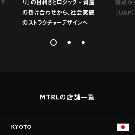
ーチ
り」の目利きとロジック – 資産
視点か
の掛け合わせから、社会実装
（UAP
のストラクチャーデザインへ
MTRLの店舗一覧
KYOTO