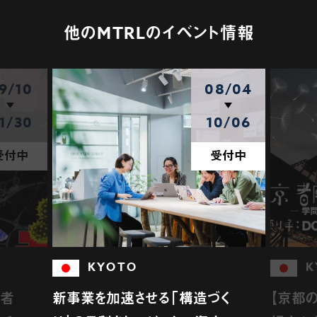
他のMTRLのイベント情報
9/10
08/04
1/30
10/06
受付中
受付中
KYOTO
K
介者
新事業を加速させる「構造づく
【京都の