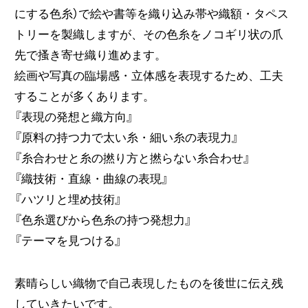
にする色糸）で絵や書等を織り込み帯や織額・タペス
トリーを製織しますが、その色糸をノコギリ状の爪
先で搔き寄せ織り進めます。
絵画や写真の臨場感・立体感を表現するため、工夫
することが多くあります。
『表現の発想と織方向』
『原料の持つ力で太い糸・細い糸の表現力』
『糸合わせと糸の撚り方と撚らない糸合わせ』
『織技術・直線・曲線の表現』
『ハツリと埋め技術』
『色糸選びから色糸の持つ発想力』
『テーマを見つける』
素晴らしい織物で自己表現したものを後世に伝え残
していきたいです。