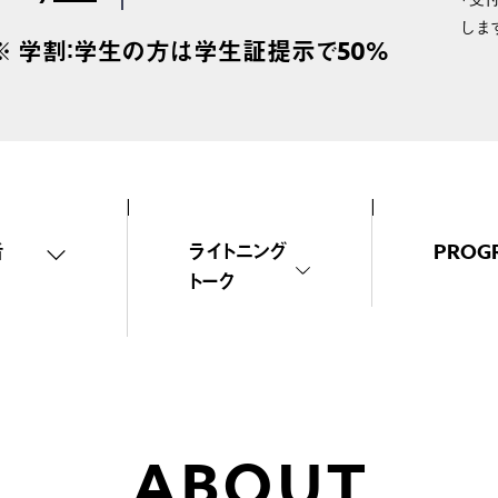
しま
） ※ 学割：学生の方は学生証提示で50%
者
ライトニング
PROG
トーク
ABOUT