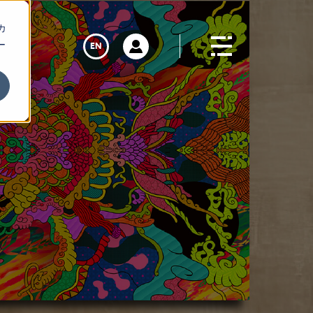
カ
ー
EN