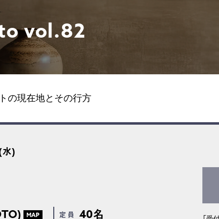
to vol.82
トの現在地とその行方
(水)
OTO)
40名
定 員
MAP
「受