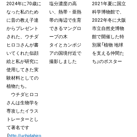
2024年に70歳に
塩分濃度の高
2021年夏に国立
なった私のため
い、熱帯・亜熱
科学博物館で、
に昔の教え子達
帯の海辺で生育
2022年冬に大阪
からプレゼント
できるマングロ
市立自然史博物
された、ウチダ
ーブの木
館で開催した特
ヒロコさんが書
タイとカンボジ
別展「植物 地球
いてくれた似顔
アの国境付近で
を支える仲間た
絵と私が研究に
撮影しました
ち」のポスター
使用してきた実
験材料としての
植物たち。
ウチダヒロコ
さんは生物学を
専攻したイラス
トレーターとし
て著名です
（
http://uchidahiro