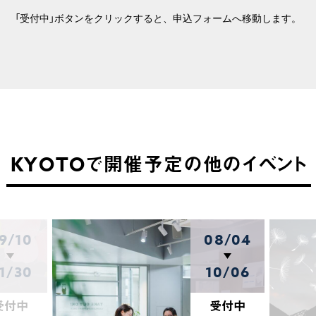
「受付中」ボタンをクリックすると、申込フォームへ移動します。
KYOTOで開催予定の他のイベント
9/10
08/04
1/30
10/06
受付中
受付中