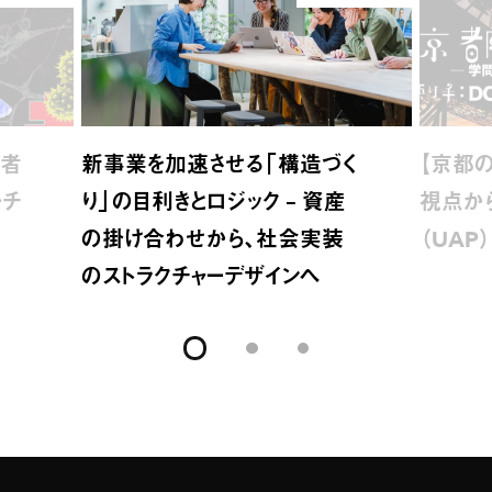
介者
新事業を加速させる「構造づく
【京都の
ーチ
り」の目利きとロジック – 資産
視点か
の掛け合わせから、社会実装
（UAP
のストラクチャーデザインへ