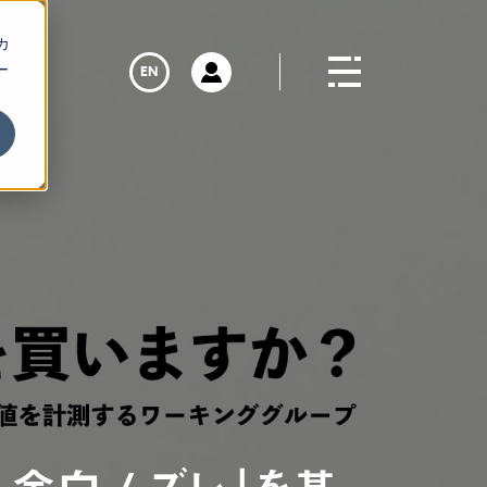
カ
ー
EN