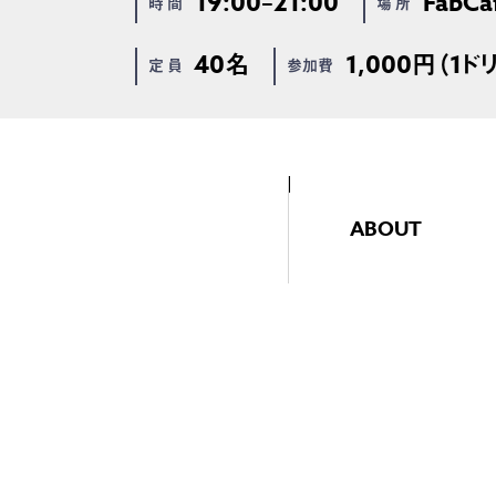
19:00–21:00
FabCa
時 間
場 所
40名
1,000円（1ド
定 員
参加費
ABOUT