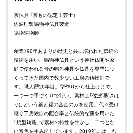
京仏具 「京もの認定工芸士」
佐波理製鳴物神仏具製造
鳴物鋳物師
創業190年あまりの歴史と共に培われた伝統の
技術を⽤い、鳴物神仏具という神社仏閣や家
庭で使われる⾳の鳴る神具や仏具を専⾨につ
くってきた国内で数少ない⼯房の鋳物師で
す。職人歴20年目。型作りから仕上げまで、
⼀つ⼀つ⼿づくりで⾏い、素材は「佐波理(さは
り)」という銅と錫の合⾦のみを使⽤。代々受け
継ぐ⼯房独⾃の配合率と伝統的な薪を用いた
「焼型鋳造」で素材の特性を⽣かし、⼆つとな
い⾳⾊を⽣み出しています。2019年には、も