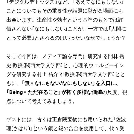
「デジタルデトックス」など、「あえてなにもしない」
ことについてもその重要性が話題に挙がる場面にも
出会います。生産性や効率という基準のもとでは評
価されない「なにもしない」ことが、一方では「人間に
とって必要」とされるのはいったいなぜでしょうか？
そこで今回は、メディア論を専門に研究する門林 岳
史 教授（関西大学文学部）と、心理的ウェルビーイン
グを研究する村上 祐介 准教授（関西大学文学部）とと
もに、
「無 = なにもない/なにもしない」を入口に、
「Being = ただ在ること」が拓く多様な価値
の尺度、視
点について考えてみましょう。
ゲストには、古くは正倉院宝物にも用いられた「佐波
理(さはり)」という銅と錫の合⾦を使⽤して、代々受