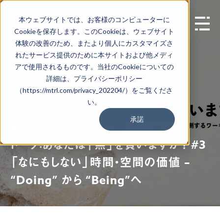
本ウェブサイトでは、お客様のコンピューターに
EN
Cookieを保存します。このCookieは、ウェブサイト
体験の改善のため、またより個人にカスタマイズさ
れたサービス提供のために本サイトおよび他メディ
アで使用されるものです。当社のCookieについての
詳細は、プライバシーポリシー
（https://mtrl.com/privacy_202204/）をご覧くださ
い。
承諾
KYOTO
イベント終了
TALK EVENT
トーク：あなたは「無」を買いますか？ #3
「なにもしない」時間・空間の価値 –
“Doing” から “Being”へ