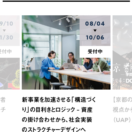
9/10
08/04
1/30
10/06
受付中
受付中
介者
新事業を加速させる「構造づく
【京都の
ーチ
り」の目利きとロジック – 資産
視点か
の掛け合わせから、社会実装
（UAP
のストラクチャーデザインへ