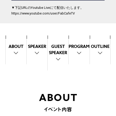
▼下記URLのYoutube Liveにて配信いたします。
https://www.youtube.com/user/FabCafeTV
ABOUT
SPEAKER
GUEST
PROGRAM
OUTLINE
SPEAKER
ABOUT
イベント内容