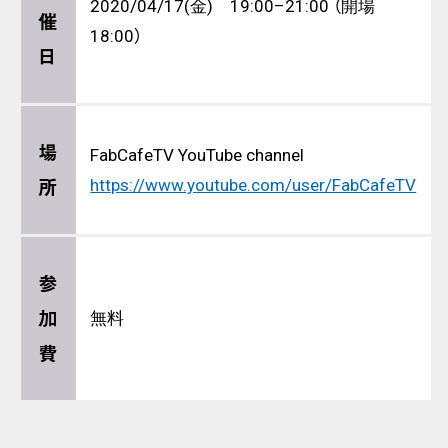
2020/04/17(金) 19:00–21:00 （開場
催
18:00）
日
場
FabCafeTV YouTube channel
所
https://www.youtube.com/user/FabCafeTV
参
加
無料
費